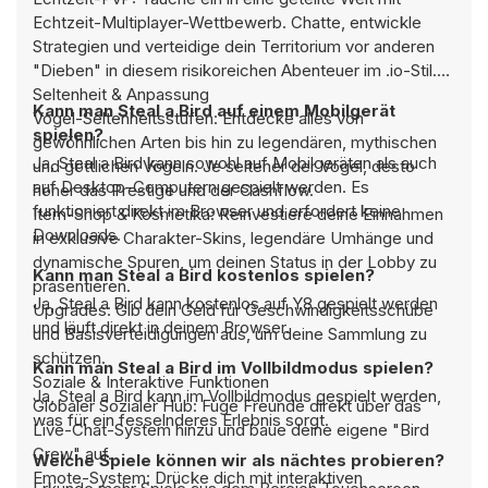
Echtzeit-Multiplayer-Wettbewerb. Chatte, entwickle
Strategien und verteidige dein Territorium vor anderen
"Dieben" in diesem risikoreichen Abenteuer im .io-Stil.
Seltenheit & Anpassung
Kann man Steal a Bird auf einem Mobilgerät
Vogel-Seltenheitsstufen: Entdecke alles von
spielen?
gewöhnlichen Arten bis hin zu legendären, mythischen
Ja, Steal a Bird kann sowohl auf Mobilgeräten als auch
und göttlichen Vögeln. Je seltener der Vogel, desto
auf Desktop-Computern gespielt werden. Es
höher das Prestige und der Cashflow.
funktioniert direkt im Browser und erfordert keine
Item-Shop & Kosmetika: Reinvestiere deine Einnahmen
Downloads.
in exklusive Charakter-Skins, legendäre Umhänge und
dynamische Spuren, um deinen Status in der Lobby zu
Kann man Steal a Bird kostenlos spielen?
präsentieren.
Ja, Steal a Bird kann kostenlos auf Y8 gespielt werden
Upgrades: Gib dein Geld für Geschwindigkeitsschübe
und läuft direkt in deinem Browser.
und Basisverteidigungen aus, um deine Sammlung zu
schützen.
Kann man Steal a Bird im Vollbildmodus spielen?
Soziale & Interaktive Funktionen
Ja, Steal a Bird kann im Vollbildmodus gespielt werden,
Globaler Sozialer Hub: Füge Freunde direkt über das
was für ein fesselnderes Erlebnis sorgt.
Live-Chat-System hinzu und baue deine eigene "Bird
Crew" auf.
Welche Spiele können wir als nächtes probieren?
Emote-System: Drücke dich mit interaktiven