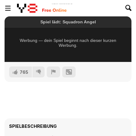
765
SPIELBESCHREIBUNG