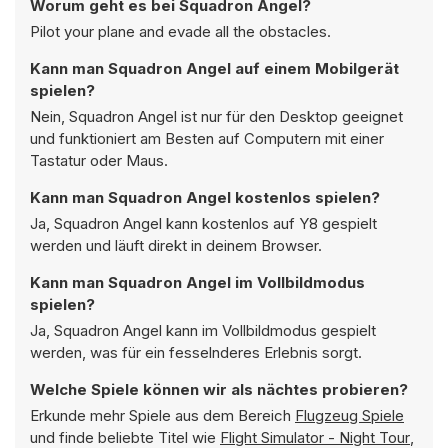
Worum geht es bei Squadron Angel?
Pilot your plane and evade all the obstacles.
Kann man Squadron Angel auf einem Mobilgerät
spielen?
Nein, Squadron Angel ist nur für den Desktop geeignet
und funktioniert am Besten auf Computern mit einer
Tastatur oder Maus.
Kann man Squadron Angel kostenlos spielen?
Ja, Squadron Angel kann kostenlos auf Y8 gespielt
werden und läuft direkt in deinem Browser.
Kann man Squadron Angel im Vollbildmodus
spielen?
Ja, Squadron Angel kann im Vollbildmodus gespielt
werden, was für ein fesselnderes Erlebnis sorgt.
Welche Spiele können wir als nächtes probieren?
Erkunde mehr Spiele aus dem Bereich
Flugzeug Spiele
und finde beliebte Titel wie
Flight Simulator - Night Tour
,