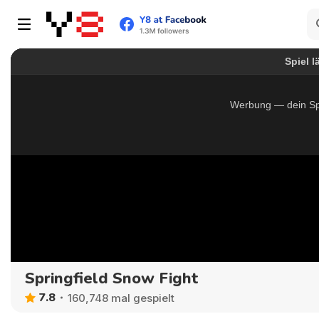
Springfield Snow Fight
7.8
160,748 mal gespielt