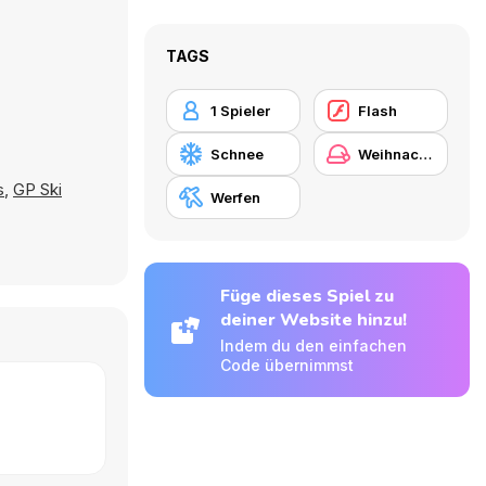
TAGS
1 Spieler
Flash
Schnee
Weihnachten
s
,
GP Ski
Werfen
Füge dieses Spiel zu
deiner Website hinzu!
Indem du den einfachen
Code übernimmst