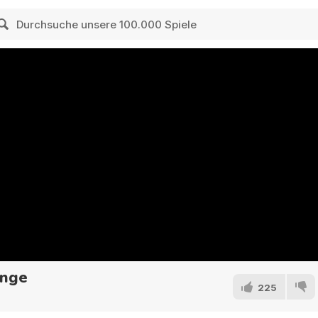
enge
225