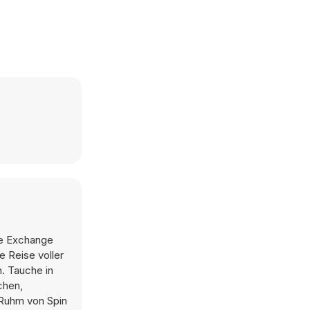
le Exchange
e Reise voller
. Tauche in
chen,
 Ruhm von Spin