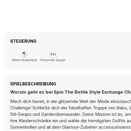
STEUERUNG
Select dress/style
Fullscreen (page)
SPIELBESCHREIBUNG
Worum geht es bei Spin The Bottle Style Exchange Ch
Mach dich bereit, in die glitzernde Welt der Mode einzutauc
Challenge! Schließe dich der fabelhaften Truppe von Babs, 
Stil-Swaps und Garderobenwunder. Deine Mission ist es, um
ihre Kleiderschränke ein und wähle die trendigsten Outfits a
Sonnenbrillen und all dem Glamour-Zubehör accessoirisiers