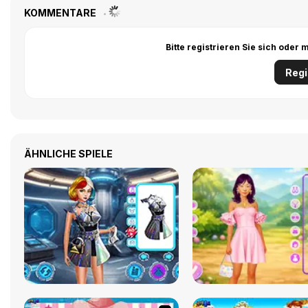
KOMMENTARE
Bitte registrieren Sie sich ode
Regi
ÄHNLICHE SPIELE