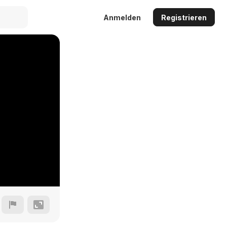
Anmelden
Registrieren