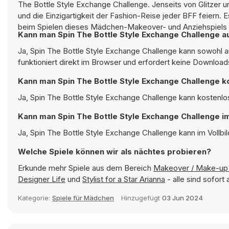
The Bottle Style Exchange Challenge. Jenseits von Glitzer u
und die Einzigartigkeit der Fashion-Reise jeder BFF feiern. Es 
beim Spielen dieses Mädchen-Makeover- und Anziehspiels 
Kann man Spin The Bottle Style Exchange Challenge a
Ja, Spin The Bottle Style Exchange Challenge kann sowohl 
funktioniert direkt im Browser und erfordert keine Download
Kann man Spin The Bottle Style Exchange Challenge k
Ja, Spin The Bottle Style Exchange Challenge kann kostenlos
Kann man Spin The Bottle Style Exchange Challenge i
Ja, Spin The Bottle Style Exchange Challenge kann im Vollbi
Welche Spiele können wir als nächtes probieren?
Erkunde mehr Spiele aus dem Bereich
Makeover / Make-up 
Designer Life
und
Stylist for a Star Arianna
- alle sind sofor
Kategorie:
Spiele für Mädchen
Hinzugefügt
03 Jun 2024