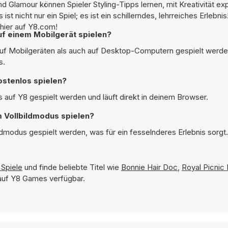
nd Glamour können Spieler Styling-Tipps lernen, mit Kreativität ex
ist nicht nur ein Spiel; es ist ein schillerndes, lehrreiches Erlebnis
hier auf Y8.com!
uf einem Mobilgerät spielen?
auf Mobilgeräten als auch auf Desktop-Computern gespielt werde
s.
ostenlos spielen?
 auf Y8 gespielt werden und läuft direkt in deinem Browser.
m Vollbildmodus spielen?
ldmodus gespielt werden, was für ein fesselnderes Erlebnis sorgt.
Spiele
und finde beliebte Titel wie
Bonnie Hair Doc
,
Royal Picnic
t auf Y8 Games verfügbar.