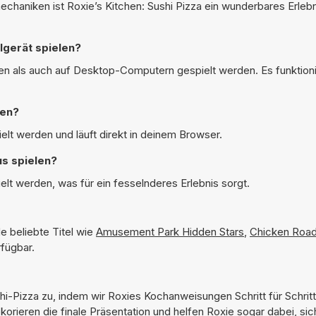
haniken ist Roxie’s Kitchen: Sushi Pizza ein wunderbares Erlebn
lgerät spielen?
en als auch auf Desktop-Computern gespielt werden. Es funktionie
len?
elt werden und läuft direkt in deinem Browser.
us spielen?
elt werden, was für ein fesselnderes Erlebnis sorgt.
e beliebte Titel wie
Amusement Park Hidden Stars
,
Chicken Roa
rfügbar.
ushi-Pizza zu, indem wir Roxies Kochanweisungen Schritt für Schrit
orieren die finale Präsentation und helfen Roxie sogar dabei, si