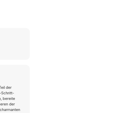
eil der
-Schritt-
, bereite
ieren der
t charmanten