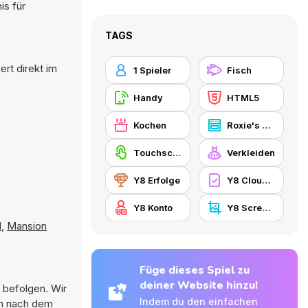
is für
TAGS
rt direkt im
1 Spieler
Fisch
Handy
HTML5
Kochen
Roxie's Kitchen
Touchscreen
Verkleiden
Y8 Erfolge
Y8 Cloud Save
Y8 Konto
Y8 Screenshot
d
,
Mansion
Füge dieses Spiel zu
deiner Website hinzu!
t befolgen. Wir
Indem du den einfachen
ch nach dem