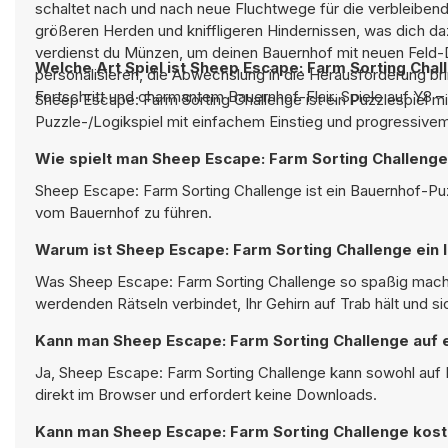
schaltet nach und nach neue Fluchtwege für die verbleiben
größeren Herden und kniffligeren Hindernissen, was dich da
verdienst du Münzen, um deinen Bauernhof mit neuen Feld-D
Welche Art Spiel ist Sheep Escape: Farm Sorting Chal
personalisieren, die Abwechslung in die Herausforderung br
Fortschritt und charmantem Bauernhof-Flair. Spiele auf Y
Sheep Escape: Farm Sorting Challenge ist ein Puzzlespiel m
Puzzle-/Logikspiel mit einfachem Einstieg und progressive
Wie spielt man Sheep Escape: Farm Sorting Challeng
Sheep Escape: Farm Sorting Challenge ist ein Bauernhof-Puzz
vom Bauernhof zu führen.
Warum ist Sheep Escape: Farm Sorting Challenge ein l
Was Sheep Escape: Farm Sorting Challenge so spaßig macht, 
werdenden Rätseln verbindet, Ihr Gehirn auf Trab hält und s
Kann man Sheep Escape: Farm Sorting Challenge auf 
Ja, Sheep Escape: Farm Sorting Challenge kann sowohl auf 
direkt im Browser und erfordert keine Downloads.
Kann man Sheep Escape: Farm Sorting Challenge kost