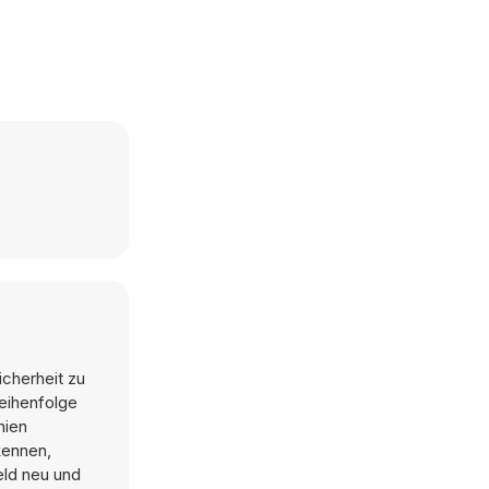
icherheit zu
Reihenfolge
nien
kennen,
eld neu und