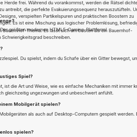
de Herde frei. Während du vorankommst, werden die Rätsel dichte
zu antreibt, die perfekte Evakuierungssequenz herauszutüfteln. 
esigns, verspielten Partikelspuren und praktischen Boostern zu
lenge?
ingen. Es ist eine Mischung aus logischer Problemlösung, befrie
8 – Der größten modernen HTML5-Gaming-Plattform!
it Bauernhof-Thema. Es lässt sich am besten als ein Bauernhof-
m Schwierigkeitsgrad beschreiben.
e?
lespiel. Du spielst, indem du Schafe über ein Gitter bewegst, um
ustiges Spiel?
ist die Art und Weise, wie es einfache Mechaniken mit immer kni
ich gleichzeitig ungezwungen und unbeschwert anfühlt.
einem Mobilgerät spielen?
Mobilgeräten als auch auf Desktop-Computern gespielt werden. E
enlos spielen?