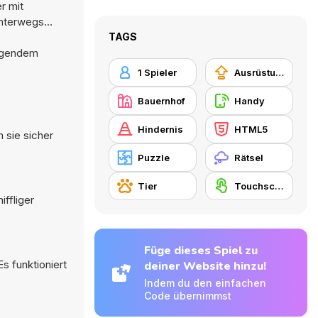
r mit
Unterwegs
TAGS
digendem
1 Spieler
Ausrüstungs-Upgrade kaufen
Bauernhof
Handy
Hindernis
HTML5
 sie sicher
Puzzle
Rätsel
Tier
Touchscreen
ffliger
Füge dieses Spiel zu
s funktioniert
deiner Website hinzu!
Indem du den einfachen
Code übernimmst