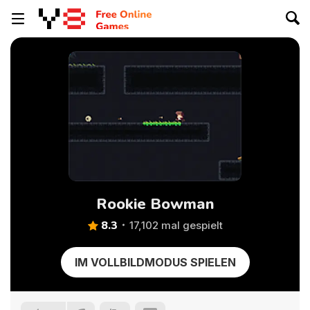
Rookie Bowman
8.3
17,102 mal gespielt
IM VOLLBILDMODUS SPIELEN