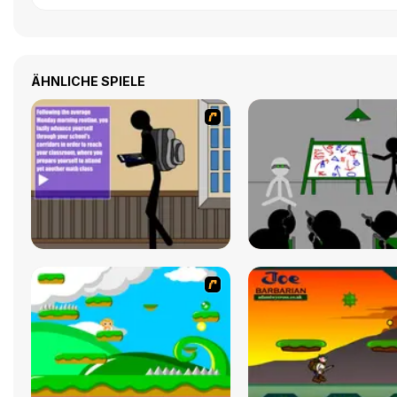
ÄHNLICHE SPIELE