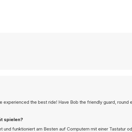
ve experienced the best ride! Have Bob the friendly guard, round
t spielen?
et und funktioniert am Besten auf Computern mit einer Tastatur o