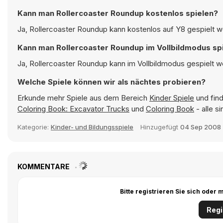
Kann man Rollercoaster Roundup kostenlos spielen?
Ja, Rollercoaster Roundup kann kostenlos auf Y8 gespielt we
Kann man Rollercoaster Roundup im Vollbildmodus sp
Ja, Rollercoaster Roundup kann im Vollbildmodus gespielt we
Welche Spiele können wir als nächtes probieren?
Erkunde mehr Spiele aus dem Bereich
Kinder Spiele
und find
Coloring Book: Excavator Trucks
und
Coloring Book
- alle s
Kategorie:
Kinder- und Bildungsspiele
Hinzugefügt
04 Sep 2008
KOMMENTARE
Bitte registrieren Sie sich ode
Regi