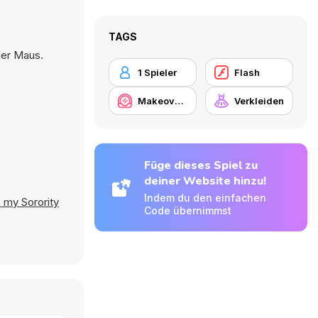
TAGS
der Maus.
1 Spieler
Flash
Makeover / Make-up
Verkleiden
Füge dieses Spiel zu
deiner Website hinzu!
Indem du den einfachen
 my Sorority
Code übernimmst