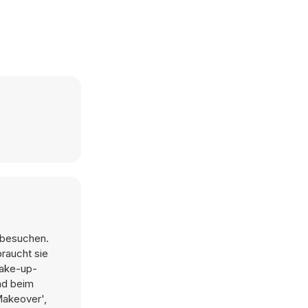
 besuchen.
braucht sie
Make-up-
nd beim
Makeover',