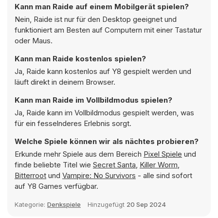
Kann man Raide auf einem Mobilgerät spielen?
Nein, Raide ist nur für den Desktop geeignet und
funktioniert am Besten auf Computern mit einer Tastatur
oder Maus.
Kann man Raide kostenlos spielen?
Ja, Raide kann kostenlos auf Y8 gespielt werden und
läuft direkt in deinem Browser.
Kann man Raide im Vollbildmodus spielen?
Ja, Raide kann im Vollbildmodus gespielt werden, was
für ein fesselnderes Erlebnis sorgt.
Welche Spiele können wir als nächtes probieren?
Erkunde mehr Spiele aus dem Bereich
Pixel Spiele
und
finde beliebte Titel wie
Secret Santa
,
Killer Worm
,
Bitterroot
und
Vampire: No Survivors
- alle sind sofort
auf Y8 Games verfügbar.
Kategorie:
Denkspiele
Hinzugefügt
20 Sep 2024