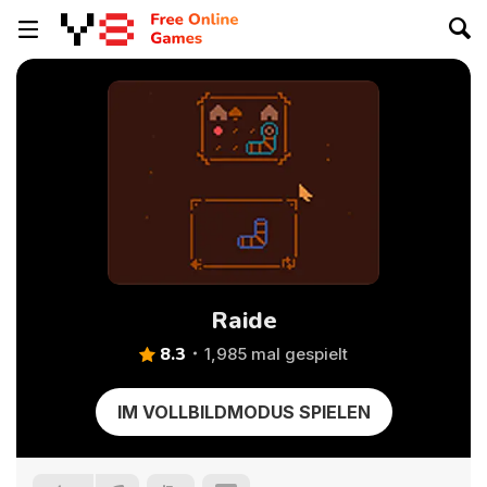
Raide
8.3
1,985 mal gespielt
IM VOLLBILDMODUS SPIELEN