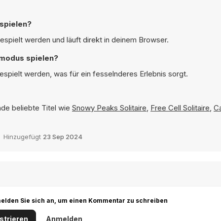
 spielen?
espielt werden und läuft direkt in deinem Browser.
dmodus spielen?
espielt werden, was für ein fesselnderes Erlebnis sorgt.
nde beliebte Titel wie
Snowy Peaks Solitaire
,
Free Cell Solitaire
,
Ca
Hinzugefügt
23 Sep 2024
r melden Sie sich an, um einen Kommentar zu schreiben
strieren
Anmelden