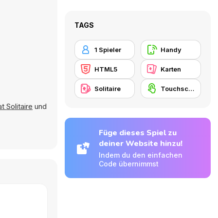
TAGS
1 Spieler
Handy
HTML5
Karten
Solitaire
Touchscreen
t Solitaire
und
Füge dieses Spiel zu
deiner Website hinzu!
Indem du den einfachen
Code übernimmst