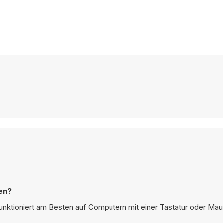
en?
funktioniert am Besten auf Computern mit einer Tastatur oder Mau