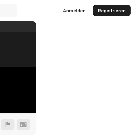
Anmelden
Registrieren