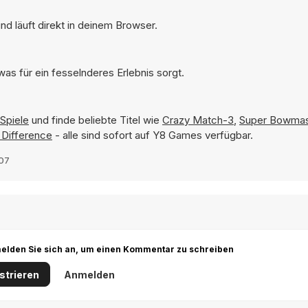
nd läuft direkt in deinem Browser.
as für ein fesselnderes Erlebnis sorgt.
Spiele
und finde beliebte Titel wie
Crazy Match-3
,
Super Bowmas
 Difference
- alle sind sofort auf Y8 Games verfügbar.
07
r melden Sie sich an, um einen Kommentar zu schreiben
strieren
Anmelden