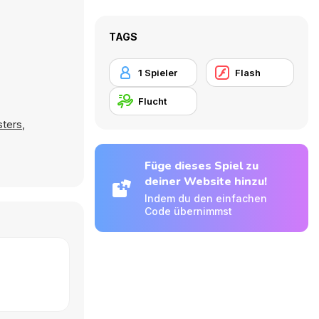
TAGS
1 Spieler
Flash
Flucht
ters
,
Füge dieses Spiel zu
deiner Website hinzu!
Indem du den einfachen
Code übernimmst