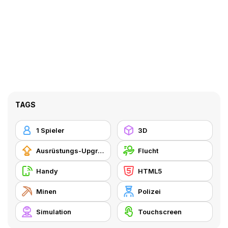
TAGS
1 Spieler
3D
Ausrüstungs-Upgrade kaufen
Flucht
Handy
HTML5
Minen
Polizei
Simulation
Touchscreen