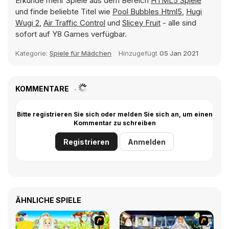
Erkunde mehr Spiele aus dem Bereich
HTML5 Spiele
und finde beliebte Titel wie
Pool Bubbles Html5
,
Hugi
Wugi 2
,
Air Traffic Control
und
Slicey Fruit
- alle sind
sofort auf Y8 Games verfügbar.
Kategorie:
Spiele für Mädchen
Hinzugefügt
05 Jan 2021
KOMMENTARE
Bitte registrieren Sie sich oder melden Sie sich an, um einen
Kommentar zu schreiben
Registrieren
Anmelden
ÄHNLICHE SPIELE