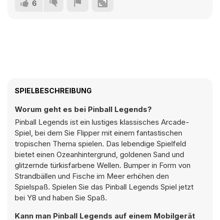
6
SPIELBESCHREIBUNG
Worum geht es bei Pinball Legends?
Pinball Legends ist ein lustiges klassisches Arcade-
Spiel, bei dem Sie Flipper mit einem fantastischen
tropischen Thema spielen. Das lebendige Spielfeld
bietet einen Ozeanhintergrund, goldenen Sand und
glitzernde türkisfarbene Wellen. Bumper in Form von
Strandbällen und Fische im Meer erhöhen den
Spielspaß. Spielen Sie das Pinball Legends Spiel jetzt
bei Y8 und haben Sie Spaß.
Kann man Pinball Legends auf einem Mobilgerät