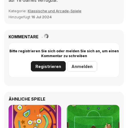
auf Y8 Games verfügbar.
Kategorie:
Klassische und Arcade-Spiele
Hinzugefügt
16 Jul 2024
KOMMENTARE
Bitte registrieren Sie sich oder melden Sie sich an, um einen
Kommentar zu schreiben
Registrieren
Anmelden
ÄHNLICHE SPIELE