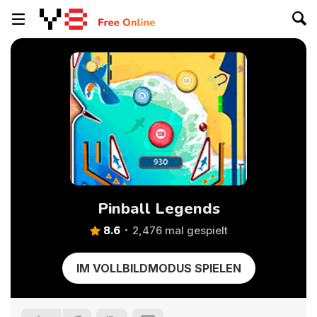
Pinball Legends
8.6
2,476 mal gespielt
IM VOLLBILDMODUS SPIELEN