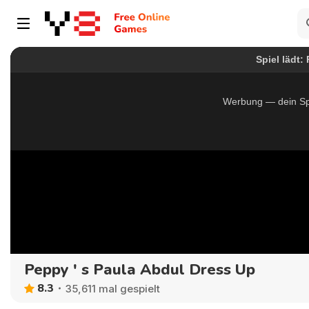
Peppy ' s Paula Abdul Dress Up
8.3
35,611 mal gespielt