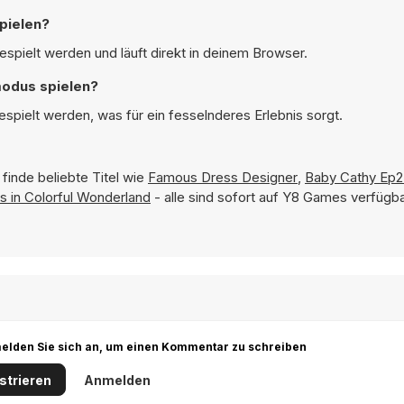
pielen?
spielt werden und läuft direkt in deinem Browser.
modus spielen?
spielt werden, was für ein fesselnderes Erlebnis sorgt.
finde beliebte Titel wie
Famous Dress Designer
,
Baby Cathy Ep
s in Colorful Wonderland
- alle sind sofort auf Y8 Games verfügba
r melden Sie sich an, um einen Kommentar zu schreiben
strieren
Anmelden