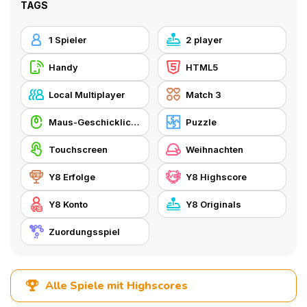
TAGS
1 Spieler
2 player
Handy
HTML5
Local Multiplayer
Match 3
Maus-Geschicklichkeit
Puzzle
Touchscreen
Weihnachten
Y8 Erfolge
Y8 Highscore
Y8 Konto
Y8 Originals
Zuordungsspiel
Alle Spiele mit Highscores