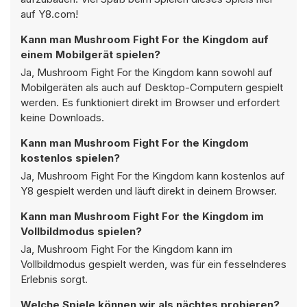
auf Y8.com!
Kann man Mushroom Fight For the Kingdom auf
einem Mobilgerät spielen?
Ja, Mushroom Fight For the Kingdom kann sowohl auf
Mobilgeräten als auch auf Desktop-Computern gespielt
werden. Es funktioniert direkt im Browser und erfordert
keine Downloads.
Kann man Mushroom Fight For the Kingdom
kostenlos spielen?
Ja, Mushroom Fight For the Kingdom kann kostenlos auf
Y8 gespielt werden und läuft direkt in deinem Browser.
Kann man Mushroom Fight For the Kingdom im
Vollbildmodus spielen?
Ja, Mushroom Fight For the Kingdom kann im
Vollbildmodus gespielt werden, was für ein fesselnderes
Erlebnis sorgt.
Welche Spiele können wir als nächtes probieren?