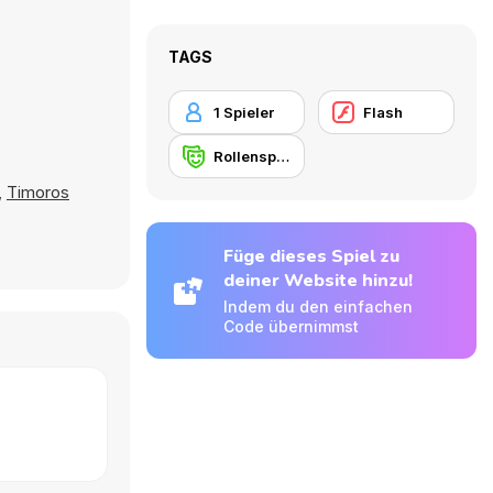
TAGS
1 Spieler
Flash
Rollenspiel
,
Timoros
Füge dieses Spiel zu
deiner Website hinzu!
Indem du den einfachen
Code übernimmst