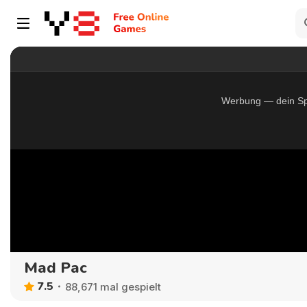
Mad Pac
7.5
88,671 mal gespielt