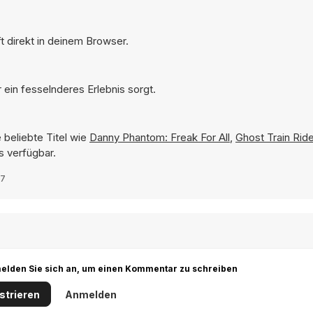
t direkt in deinem Browser.
ein fesselnderes Erlebnis sorgt.
 beliebte Titel wie
Danny Phantom: Freak For All
,
Ghost Train Rid
s verfügbar.
07
r melden Sie sich an, um einen Kommentar zu schreiben
strieren
Anmelden