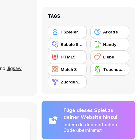
TAGS
1 Spieler
Arkade
Bubble Shooter
Handy
HTML5
Liebe
nd
Jigsaw
Match 3
Touchscreen
Zuordungsspiel
Füge dieses Spiel zu
deiner Website hinzu!
Indem du den einfachen
Code übernimmst