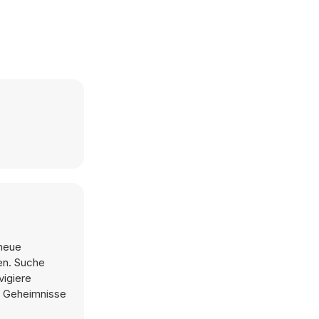
 neue
en. Suche
vigiere
d Geheimnisse