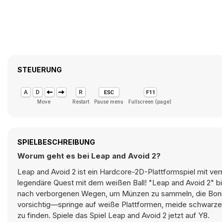
STEUERUNG
Move
Restart
Pause menu
Fullscreen (page)
SPIELBESCHREIBUNG
Worum geht es bei Leap and Avoid 2?
Leap and Avoid 2 ist ein Hardcore-2D-Plattformspiel mit v
legendäre Quest mit dem weißen Ball! "Leap and Avoid 2" 
nach verborgenen Wegen, um Münzen zu sammeln, die Boni w
vorsichtig—springe auf weiße Plattformen, meide schwarz
zu finden. Spiele das Spiel Leap and Avoid 2 jetzt auf Y8.