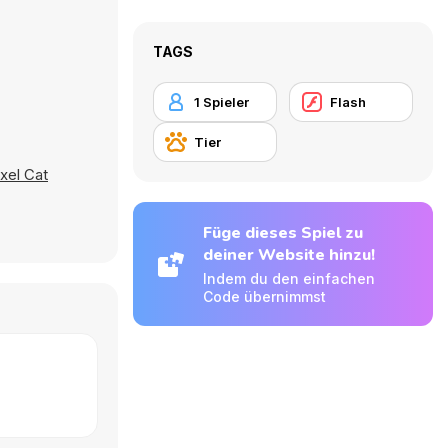
TAGS
1 Spieler
Flash
Tier
ixel Cat
Füge dieses Spiel zu
deiner Website hinzu!
Indem du den einfachen
Code übernimmst