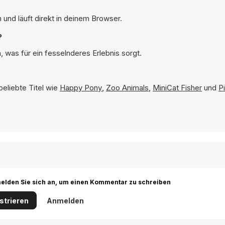
 und läuft direkt in deinem Browser.
?
 was für ein fesselnderes Erlebnis sorgt.
beliebte Titel wie
Happy Pony
,
Zoo Animals
,
MiniCat Fisher
und
P
r melden Sie sich an, um einen Kommentar zu schreiben
strieren
Anmelden