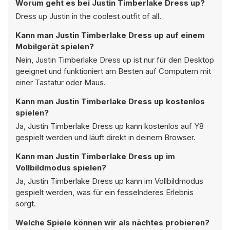
Worum geht es bei Justin Timberlake Dress up?
Dress up Justin in the coolest outfit of all.
Kann man Justin Timberlake Dress up auf einem
Mobilgerät spielen?
Nein, Justin Timberlake Dress up ist nur für den Desktop
geeignet und funktioniert am Besten auf Computern mit
einer Tastatur oder Maus.
Kann man Justin Timberlake Dress up kostenlos
spielen?
Ja, Justin Timberlake Dress up kann kostenlos auf Y8
gespielt werden und läuft direkt in deinem Browser.
Kann man Justin Timberlake Dress up im
Vollbildmodus spielen?
Ja, Justin Timberlake Dress up kann im Vollbildmodus
gespielt werden, was für ein fesselnderes Erlebnis
sorgt.
Welche Spiele können wir als nächtes probieren?