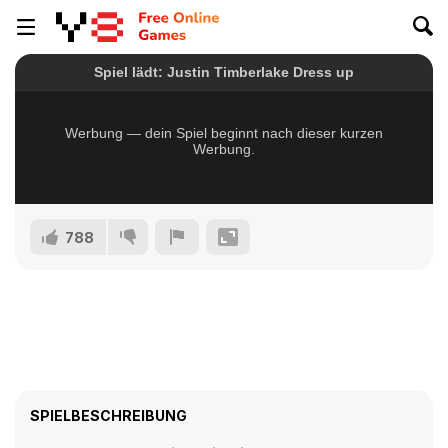
788
SPIELBESCHREIBUNG