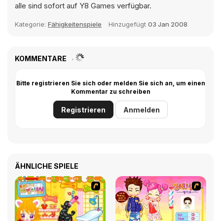
alle sind sofort auf Y8 Games verfügbar.
Kategorie:
Fähigkeitenspiele
Hinzugefügt
03 Jan 2008
KOMMENTARE
Bitte registrieren Sie sich oder melden Sie sich an, um einen
Kommentar zu schreiben
Registrieren
Anmelden
ÄHNLICHE SPIELE