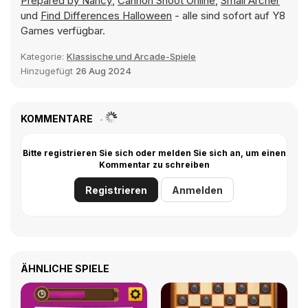
Prepared by Nancy
,
Cannon Shoot Online
,
Small Archer
und
Find Differences Halloween
- alle sind sofort auf Y8
Games verfügbar.
Kategorie:
Klassische und Arcade-Spiele
Hinzugefügt
26 Aug 2024
KOMMENTARE
Bitte registrieren Sie sich oder melden Sie sich an, um einen
Kommentar zu schreiben
Registrieren
Anmelden
ÄHNLICHE SPIELE