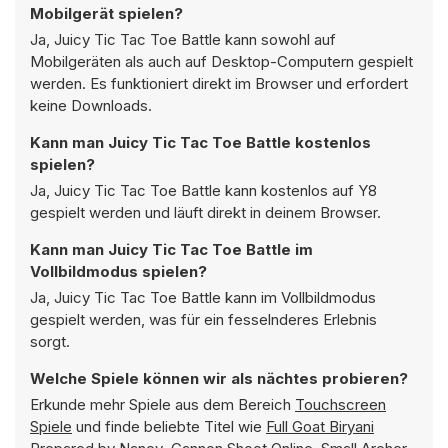
Mobilgerät spielen?
Ja, Juicy Tic Tac Toe Battle kann sowohl auf
Mobilgeräten als auch auf Desktop-Computern gespielt
werden. Es funktioniert direkt im Browser und erfordert
keine Downloads.
Kann man Juicy Tic Tac Toe Battle kostenlos
spielen?
Ja, Juicy Tic Tac Toe Battle kann kostenlos auf Y8
gespielt werden und läuft direkt in deinem Browser.
Kann man Juicy Tic Tac Toe Battle im
Vollbildmodus spielen?
Ja, Juicy Tic Tac Toe Battle kann im Vollbildmodus
gespielt werden, was für ein fesselnderes Erlebnis
sorgt.
Welche Spiele können wir als nächtes probieren?
Erkunde mehr Spiele aus dem Bereich
Touchscreen
Spiele
und finde beliebte Titel wie
Full Goat Biryani