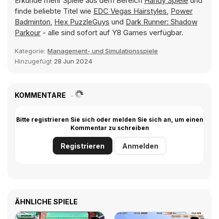
Erkunde mehr Spiele aus dem Bereich
Handy Spiele
und
finde beliebte Titel wie
EDC Vegas Hairstyles
,
Power
Badminton
,
Hex PuzzleGuys
und
Dark Runner: Shadow
Parkour
- alle sind sofort auf Y8 Games verfügbar.
Kategorie:
Management- und Simulationsspiele
Hinzugefügt
28 Jun 2024
KOMMENTARE
Bitte registrieren Sie sich oder melden Sie sich an, um einen
Kommentar zu schreiben
Registrieren
Anmelden
ÄHNLICHE SPIELE