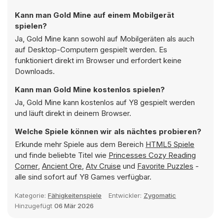
Kann man Gold Mine auf einem Mobilgerät
spielen?
Ja, Gold Mine kann sowohl auf Mobilgeräten als auch
auf Desktop-Computern gespielt werden. Es
funktioniert direkt im Browser und erfordert keine
Downloads.
Kann man Gold Mine kostenlos spielen?
Ja, Gold Mine kann kostenlos auf Y8 gespielt werden
und läuft direkt in deinem Browser.
Welche Spiele können wir als nächtes probieren?
Erkunde mehr Spiele aus dem Bereich
HTML5 Spiele
und finde beliebte Titel wie
Princesses Cozy Reading
Corner
,
Ancient Ore
,
Atv Cruise
und
Favorite Puzzles
-
alle sind sofort auf Y8 Games verfügbar.
Kategorie:
Fähigkeitenspiele
Entwickler:
Zygomatic
Hinzugefügt
06 Mär 2026