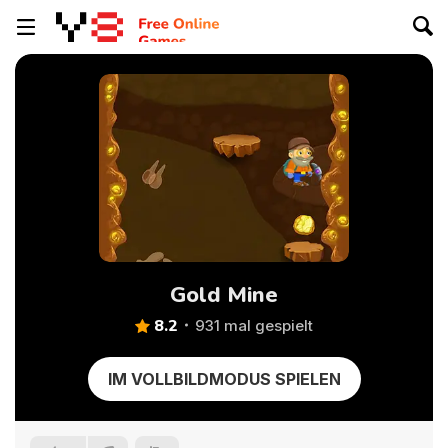
Gold Mine
8.2
931 mal gespielt
IM VOLLBILDMODUS SPIELEN