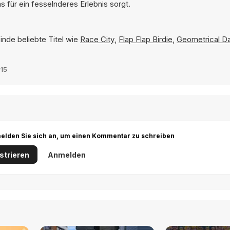
 für ein fesselnderes Erlebnis sorgt.
inde beliebte Titel wie
Race City
,
Flap Flap Birdie
,
Geometrical D
15
r melden Sie sich an, um einen Kommentar zu schreiben
strieren
Anmelden