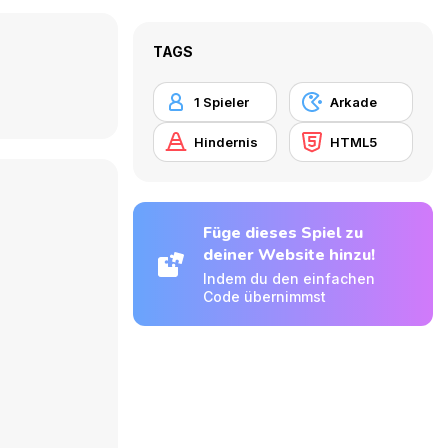
TAGS
1 Spieler
Arkade
Hindernis
HTML5
Füge dieses Spiel zu
deiner Website hinzu!
Indem du den einfachen
Code übernimmst