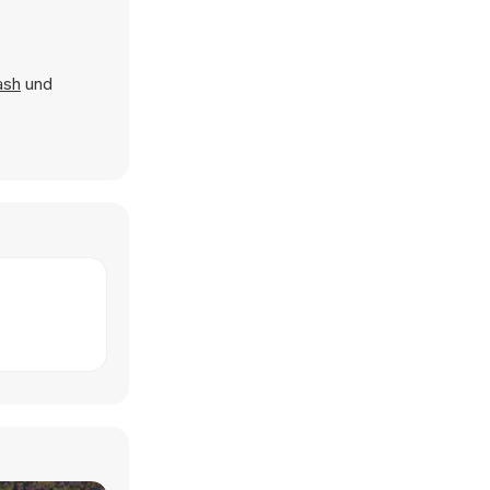
ash
und