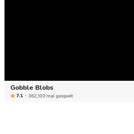
Gobble Blobs
7.1
362,103 mal gespielt