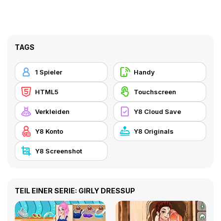
TAGS
1 Spieler
Handy
HTML5
Touchscreen
Verkleiden
Y8 Cloud Save
Y8 Konto
Y8 Originals
Y8 Screenshot
TEIL EINER SERIE: GIRLY DRESSUP