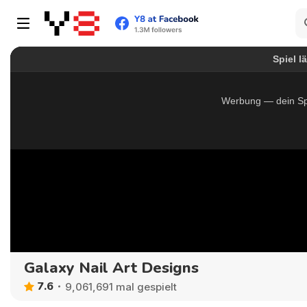
Galaxy Nail Art Designs
7.6
9,061,691 mal gespielt