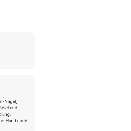
el-Nägel,
Spiel und
dlung.
ine Hand noch