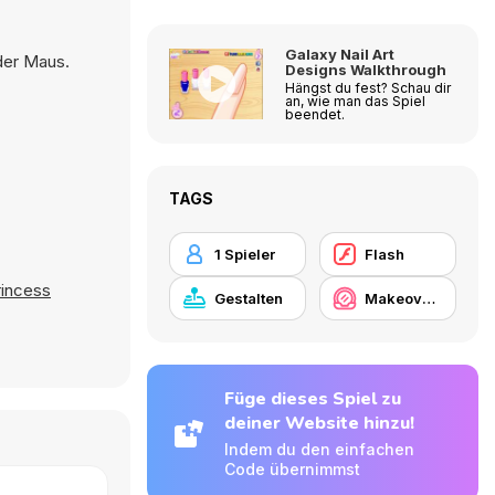
Galaxy Nail Art
oder Maus.
Designs Walkthrough
Hängst du fest? Schau dir
an, wie man das Spiel
beendet.
TAGS
1 Spieler
Flash
rincess
Gestalten
Makeover / Make-up
Füge dieses Spiel zu
deiner Website hinzu!
Indem du den einfachen
Code übernimmst