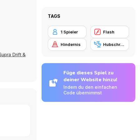
TAGS
1 Spieler
Flash
Hindernis
Hubschrauber
Supra Drift &
Füge dieses Spiel zu
deiner Website hinzu!
Indem du den einfachen
Code übernimmst