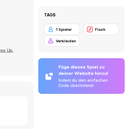
TAGS
1 Spieler
Flash
Verkleiden
ess Up
,
Füge dieses Spiel zu
deiner Website hinzu!
Indem du den einfachen
Code übernimmst