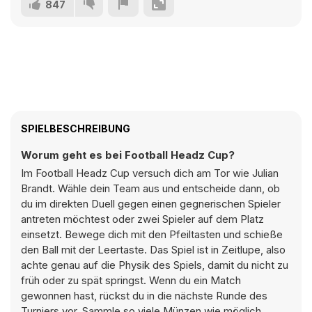
847
SPIELBESCHREIBUNG
Worum geht es bei Football Headz Cup?
Im Football Headz Cup versuch dich am Tor wie Julian
Brandt. Wähle dein Team aus und entscheide dann, ob
du im direkten Duell gegen einen gegnerischen Spieler
antreten möchtest oder zwei Spieler auf dem Platz
einsetzt. Bewege dich mit den Pfeiltasten und schieße
den Ball mit der Leertaste. Das Spiel ist in Zeitlupe, also
achte genau auf die Physik des Spiels, damit du nicht zu
früh oder zu spät springst. Wenn du ein Match
gewonnen hast, rückst du in die nächste Runde des
Turniers vor. Sammle so viele Münzen wie möglich,