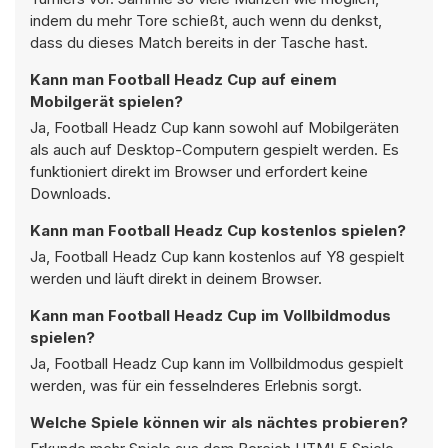
indem du mehr Tore schießt, auch wenn du denkst,
dass du dieses Match bereits in der Tasche hast.
Kann man Football Headz Cup auf einem
Mobilgerät spielen?
Ja, Football Headz Cup kann sowohl auf Mobilgeräten
als auch auf Desktop-Computern gespielt werden. Es
funktioniert direkt im Browser und erfordert keine
Downloads.
Kann man Football Headz Cup kostenlos spielen?
Ja, Football Headz Cup kann kostenlos auf Y8 gespielt
werden und läuft direkt in deinem Browser.
Kann man Football Headz Cup im Vollbildmodus
spielen?
Ja, Football Headz Cup kann im Vollbildmodus gespielt
werden, was für ein fesselnderes Erlebnis sorgt.
Welche Spiele können wir als nächtes probieren?