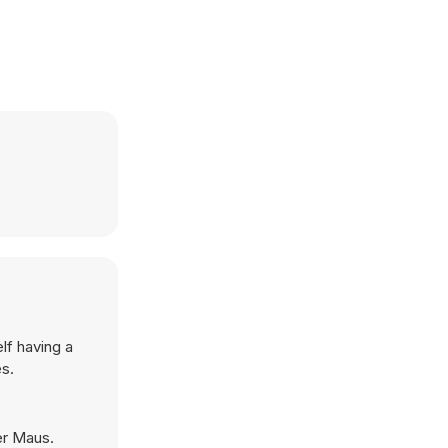
lf having a
s.
er Maus.