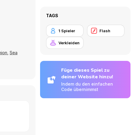
TAGS
1 Spieler
Flash
Verkleiden
hion
,
Sea
Füge dieses Spiel zu
deiner Website hinzu!
Indem du den einfachen
Code übernimmst