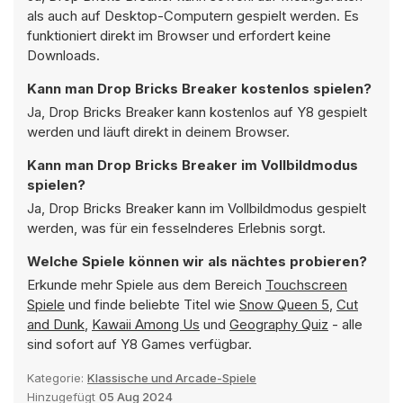
als auch auf Desktop-Computern gespielt werden. Es
funktioniert direkt im Browser und erfordert keine
Downloads.
Kann man Drop Bricks Breaker kostenlos spielen?
Ja, Drop Bricks Breaker kann kostenlos auf Y8 gespielt
werden und läuft direkt in deinem Browser.
Kann man Drop Bricks Breaker im Vollbildmodus
spielen?
Ja, Drop Bricks Breaker kann im Vollbildmodus gespielt
werden, was für ein fesselnderes Erlebnis sorgt.
Welche Spiele können wir als nächtes probieren?
Erkunde mehr Spiele aus dem Bereich
Touchscreen
Spiele
und finde beliebte Titel wie
Snow Queen 5
,
Cut
and Dunk
,
Kawaii Among Us
und
Geography Quiz
- alle
sind sofort auf Y8 Games verfügbar.
Kategorie:
Klassische und Arcade-Spiele
Hinzugefügt
05 Aug 2024