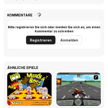
KOMMENTARE
Bitte registrieren Sie sich oder melden Sie sich an, um einen
Kommentar zu schreiben
Registrieren
Anmelden
ÄHNLICHE SPIELE