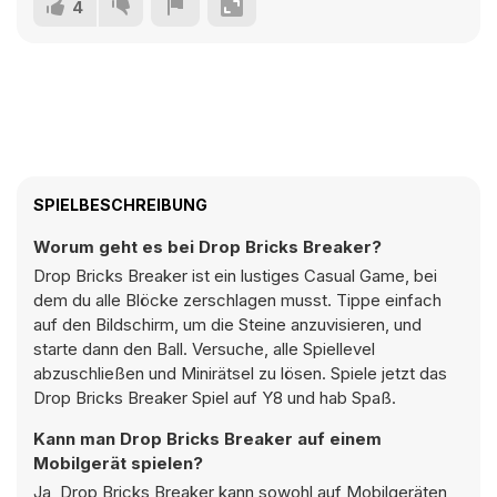
4
SPIELBESCHREIBUNG
Worum geht es bei Drop Bricks Breaker?
Drop Bricks Breaker ist ein lustiges Casual Game, bei
dem du alle Blöcke zerschlagen musst. Tippe einfach
auf den Bildschirm, um die Steine anzuvisieren, und
starte dann den Ball. Versuche, alle Spiellevel
abzuschließen und Minirätsel zu lösen. Spiele jetzt das
Drop Bricks Breaker Spiel auf Y8 und hab Spaß.
Kann man Drop Bricks Breaker auf einem
Mobilgerät spielen?
Ja, Drop Bricks Breaker kann sowohl auf Mobilgeräten