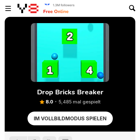
Drop Bricks Breaker
8.0
5,485 mal gespielt
IM VOLLBILDMODUS SPIELEN