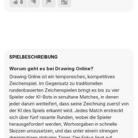
8
SPIELBESCHREIBUNG
Worum geht es bei Drawing Online?
Drawing Online ist ein temporeiches, kompetitives
Zeichenspiel. Im Gegensatz zu traditionellen
rundenbasierten Zeichenspielen bringt es bis zu vier
Spieler oder KI-Bots in simultane Matches, in denen
jeder darum wetteifert, dass seine Zeichnung zuerst von
der KI des Spiels erkannt wird. Jedes Match erstreckt
sich über fünf rasante Runden, wobei die Spieler
herausgefordert werden, Wortvorgaben in schnelle
Skizzen umzusetzen, und das unter einem strengen
dreiminütigen globalen Timer. Der Fokus liegt auf