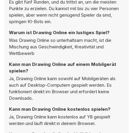
Es gibt fünf Runden, und du trittst an, um die meisten
Punkte zu erzielen. Du kannst mit bis zu vier Personen
spielen, aber wenn nicht genügend Spieler da sind,
springen KI-Bots ein.
Warum ist Drawing Online ein lustiges Spiel?
Was Drawing Online so unterhaltsam macht, ist die
Mischung aus Geschwindigkeit, Kreativität und
Wettbewerb
Kann man Drawing Online auf einem Mobilgerät
spielen?
Ja, Drawing Online kann sowohl auf Mobilgeräten als
auch auf Desktop-Computern gespielt werden. Es
funktioniert direkt im Browser und erfordert keine
Downloads.
Kann man Drawing Online kostenlos spielen?
Ja, Drawing Online kann kostenlos auf Y8 gespielt
werden und läuft direkt in deinem Browser.