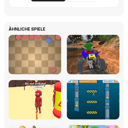
ÄHNLICHE SPIELE