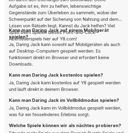
Aufgabe ist es, ihm zu helfen, lebenswichtige
Gegenstände zum Überleben zu sammeln, wobei der
Schwerpunkt auf der Sicherung von Nahrung und dem
Lösen von Rätseln liegt. Kannst du Jack helfen? Viel
Kann man Daring Jack auf einem Mobilgerät
Spaß beim Spielen dieses Point-and-Click-
spielen?
Abenteuerspiels hier auf Y8.com!
Ja, Daring Jack kann sowohl auf Mobilgeräten als auch
auf Desktop-Computern gespielt werden. Es
funktioniert direkt im Browser und erfordert keine
Downloads.
Kann man Daring Jack kostenlos spielen?
Ja, Daring Jack kann kostenlos auf Y8 gespielt werden
und läuft direkt in deinem Browser.
Kann man Daring Jack im Vollbildmodus spielen?
Ja, Daring Jack kann im Vollbildmodus gespielt werden,
was für ein fesselnderes Erlebnis sorgt.
Welche Spiele können wir als nächtes probieren?