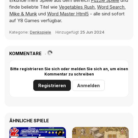
Erkunde mehr Spiele aus dem Bereich
Puzzle Spiele
und
finde beliebte Titel wie
Vegetables Rush
,
Word Search
,
Mike & Munk
und
Word Master Html5
- alle sind sofort
auf Y8 Games verfügbar.
Kategorie:
Denkspiele
Hinzugefügt
25 Jun 2024
KOMMENTARE
Bitte registrieren Sie sich oder melden Sie sich an, um einen
Kommentar zu schreiben
Registrieren
Anmelden
ÄHNLICHE SPIELE