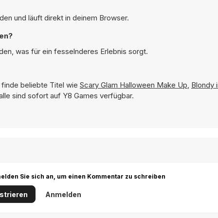
en und läuft direkt in deinem Browser.
len?
en, was für ein fesselnderes Erlebnis sorgt.
finde beliebte Titel wie
Scary Glam Halloween Make Up
,
Blondy i
alle sind sofort auf Y8 Games verfügbar.
r melden Sie sich an, um einen Kommentar zu schreiben
strieren
Anmelden