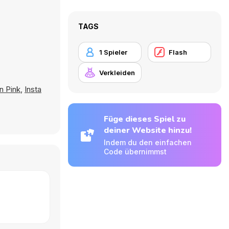
TAGS
1 Spieler
Flash
Verkleiden
n Pink
,
Insta
Füge dieses Spiel zu
deiner Website hinzu!
Indem du den einfachen
Code übernimmst