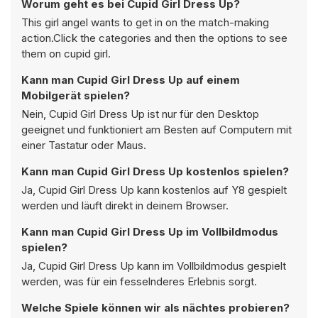
Worum geht es bei Cupid Girl Dress Up?
This girl angel wants to get in on the match-making
action.Click the categories and then the options to see
them on cupid girl.
Kann man Cupid Girl Dress Up auf einem
Mobilgerät spielen?
Nein, Cupid Girl Dress Up ist nur für den Desktop
geeignet und funktioniert am Besten auf Computern mit
einer Tastatur oder Maus.
Kann man Cupid Girl Dress Up kostenlos spielen?
Ja, Cupid Girl Dress Up kann kostenlos auf Y8 gespielt
werden und läuft direkt in deinem Browser.
Kann man Cupid Girl Dress Up im Vollbildmodus
spielen?
Ja, Cupid Girl Dress Up kann im Vollbildmodus gespielt
werden, was für ein fesselnderes Erlebnis sorgt.
Welche Spiele können wir als nächtes probieren?