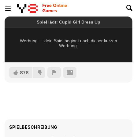
878
SPIELBESCHREIBUNG