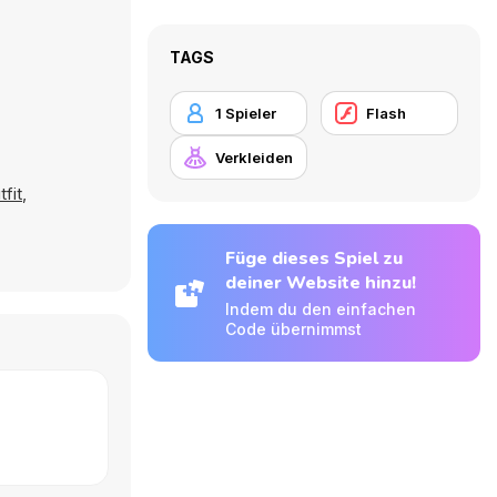
TAGS
1 Spieler
Flash
Verkleiden
fit
,
Füge dieses Spiel zu
deiner Website hinzu!
Indem du den einfachen
Code übernimmst