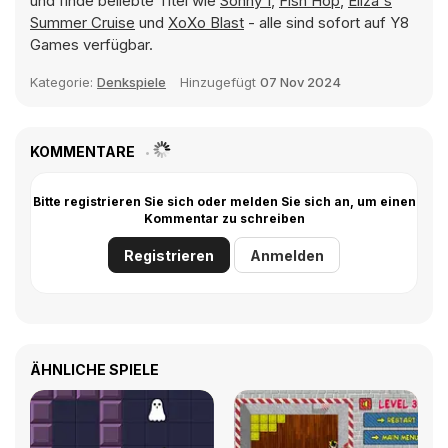
und finde beliebte Titel wie
Sonny 1
,
Fish Hop
,
Eliza's
Summer Cruise
und
XoXo Blast
- alle sind sofort auf Y8
Games verfügbar.
Kategorie:
Denkspiele
Hinzugefügt
07 Nov 2024
KOMMENTARE
Bitte registrieren Sie sich oder melden Sie sich an, um einen
Kommentar zu schreiben
Registrieren
Anmelden
ÄHNLICHE SPIELE