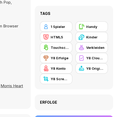
th Pop,
TAGS
im Browser
1 Spieler
Handy
HTML5
Kinder
Touchscreen
Verkleiden
Y8 Erfolge
Y8 Cloud Save
Y8 Konto
Y8 Originals
Y8 Screenshot
,
Morris Heart
ERFOLGE