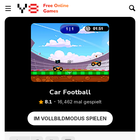
Car Football
8.1
16,462 mal gespielt
IM VOLLBILDMODUS SPIELEN