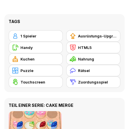
TAGS
1 Spieler
Ausrüstungs-Upgrade kaufen
Handy
HTML5
Kuchen
Nahrung
Puzzle
Rätsel
Touchscreen
Zuordungsspiel
TEIL EINER SERIE: CAKE MERGE