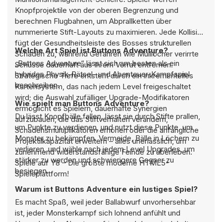
Knopfprojektile von der oberen Begrenzung und
berechnen Flugbahnen, um Abprallketten über
nummerierte Stift-Layouts zu maximieren. Jede Kollision
fügt der Gesundheitsleiste des Bosses strukturellen
Welche Art Spiel ist Buttons Adventure?
Schaden zu, während Gefahren wie Mülllöcher verirrte
„Buttons Adventure“ lässt sich am besten als ein
Schüsse dauerhaft aus Ihrem Vorrat entfernen.
hybrides Physik-Rätsel- und Abenteuer-Kampfspiel
Strategische Tiefe entsteht durch ein inkrementelles
beschreiben.
Kartensystem, das nach jedem Level freigeschaltet
wird; die Auswahl zufälliger Upgrade-Modifikatoren
Wie spielt man Buttons Adventure?
ermöglicht es Spielern, dauerhafte Synergien
Du lässt Knopfbälle fallen, lässt sie durch Stifte prallen,
aufzubauen, die das Stiftverhalten verändern,
um Punkte zu verdienen, und nutzt diese Punkte, um
Schadensmultiplikatoren erhöhen oder die anfängliche
Monster zu bekämpfen. Vermeide, Bälle in Löchern zu
Projektilkapazität erweitern – alles unerlässlich, um
verlieren, und wähle nach jedem Level Upgrades, um
zunehmend widerstandsfähige Feinde zu überleben.
stärker zu werden und schwierigere Gegner zu
Spiele auf Y8 – Die größte moderne HTML5-
besiegen.
Spieleplattform!
Warum ist Buttons Adventure ein lustiges Spiel?
Es macht Spaß, weil jeder Ballabwurf unvorhersehbar
ist, jeder Monsterkampf sich lohnend anfühlt und