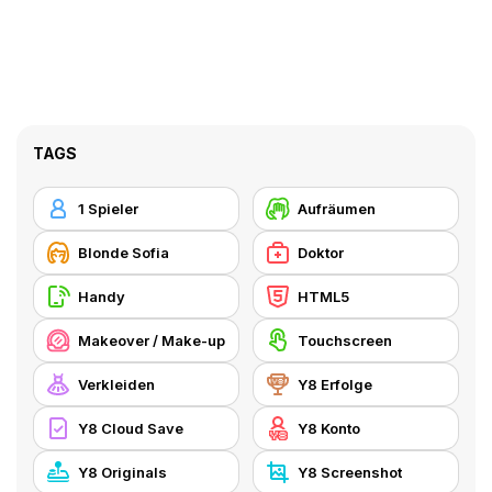
TAGS
1 Spieler
Aufräumen
Blonde Sofia
Doktor
Handy
HTML5
Makeover / Make-up
Touchscreen
Verkleiden
Y8 Erfolge
Y8 Cloud Save
Y8 Konto
Y8 Originals
Y8 Screenshot