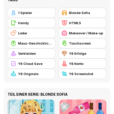
1 Spieler
Blonde Sofia
Handy
HTML5
Liebe
Makeover / Make-up
Maus-Geschicklichkeit
Touchscreen
Verkleiden
Y8 Erfolge
Y8 Cloud Save
Y8 Konto
Y8 Originals
Y8 Screenshot
TEIL EINER SERIE: BLONDE SOFIA