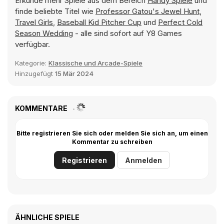
Erkunde mehr Spiele aus dem Bereich
Handy Spiele
und
finde beliebte Titel wie
Professor Gatou's Jewel Hunt
,
Travel Girls
,
Baseball Kid Pitcher Cup
und
Perfect Cold
Season Wedding
- alle sind sofort auf Y8 Games
verfügbar.
Kategorie:
Klassische und Arcade-Spiele
Hinzugefügt
15 Mär 2024
KOMMENTARE
Bitte registrieren Sie sich oder melden Sie sich an, um einen
Kommentar zu schreiben
Registrieren
Anmelden
ÄHNLICHE SPIELE